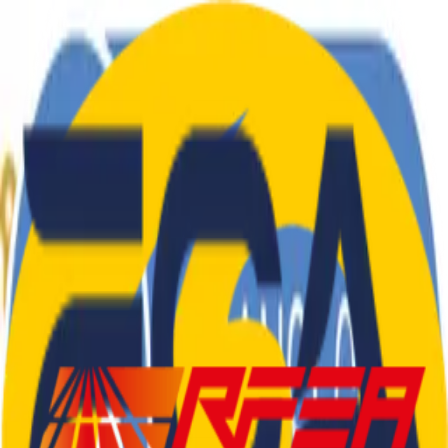
El Club
Atletes
Blog
Tarifes
Roba
Contacte
CA
|
ES
El Club
Atletes
Blog
Tarifes
Roba
Contacte
CA
|
ES
SEDENTARIS
.
CAT
Col·laboradors i Patrocinadors
©
2026
Club d'Atletisme Sedentaris.Cat
—
Tots els drets
reservats
Castelldefels, Barcelona
info@sedentaris.cat