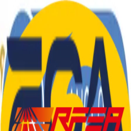
El Club
Atletes
Blog
Tarifes
Roba
Contacte
CA
|
ES
El Club
Atletes
Blog
Tarifes
Roba
Contacte
CA
|
ES
SEDENTARIS
.
CAT
Col·laboradors i Patrocinadors
©
2026
Club d'Atletisme Sedentaris.Cat
—
Tots els drets
reservats
Castelldefels, Barcelona
info@sedentaris.cat