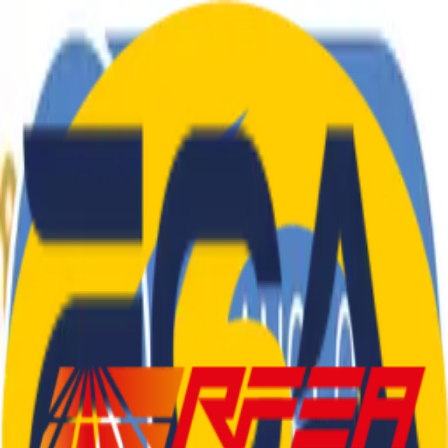
El Club
Atletes
Blog
Tarifes
Roba
Contacte
CA
|
ES
El Club
Atletes
Blog
Tarifes
Roba
Contacte
CA
|
ES
SEDENTARIS
.
CAT
Col·laboradors i Patrocinadors
©
2026
Club d'Atletisme Sedentaris.Cat
—
Tots els drets
reservats
Castelldefels, Barcelona
info@sedentaris.cat