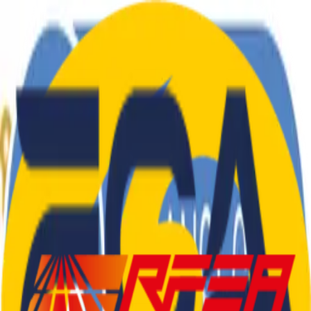
El Club
Atletes
Blog
Tarifes
Roba
Contacte
CA
|
ES
El Club
Atletes
Blog
Tarifes
Roba
Contacte
CA
|
ES
SEDENTARIS
.
CAT
Col·laboradors i Patrocinadors
©
2026
Club d'Atletisme Sedentaris.Cat
—
Tots els drets
reservats
Castelldefels, Barcelona
info@sedentaris.cat