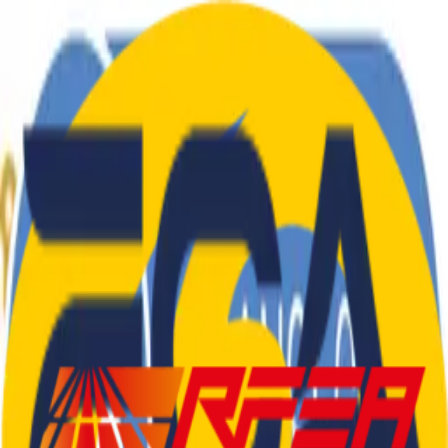
El Club
Atletes
Blog
Tarifes
Roba
Contacte
CA
|
ES
El Club
Atletes
Blog
Tarifes
Roba
Contacte
CA
|
ES
SEDENTARIS
.
CAT
Col·laboradors i Patrocinadors
©
2026
Club d'Atletisme Sedentaris.Cat
—
Tots els drets
reservats
Castelldefels, Barcelona
info@sedentaris.cat