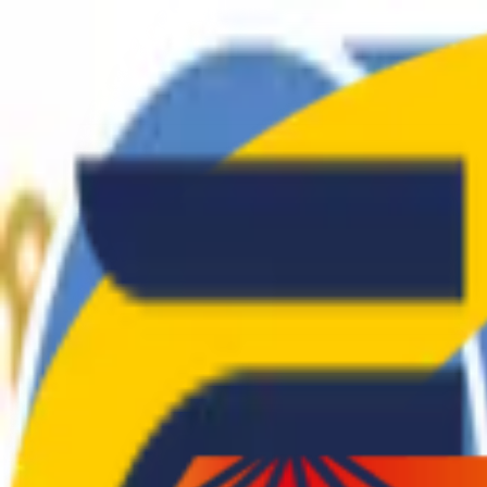
El Club
Atletes
Blog
Tarifes
Roba
Contacte
CA
|
ES
El Club
Atletes
Blog
Tarifes
Roba
Contacte
CA
|
ES
SEDENTARIS
.
CAT
Col·laboradors i Patrocinadors
©
2026
Club d'Atletisme Sedentaris.Cat
—
Tots els drets reservats
Castelldefels, Barcelona
info@sedentaris.cat