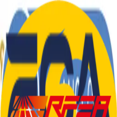
El Club
Atletes
Blog
Tarifes
Roba
Contacte
CA
|
ES
El Club
Atletes
Blog
Tarifes
Roba
Contacte
CA
|
ES
SEDENTARIS
.
CAT
Col·laboradors i Patrocinadors
©
2026
Club d'Atletisme Sedentaris.Cat
—
Tots els drets
reservats
Castelldefels, Barcelona
info@sedentaris.cat