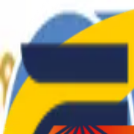
El Club
Atletes
Blog
Tarifes
Roba
Contacte
CA
|
ES
El Club
Atletes
Blog
Tarifes
Roba
Contacte
CA
|
ES
SEDENTARIS
.
CAT
Col·laboradors i Patrocinadors
©
2026
Club d'Atletisme Sedentaris.Cat
—
Tots els drets reservats
Castelldefels, Barcelona
info@sedentaris.cat