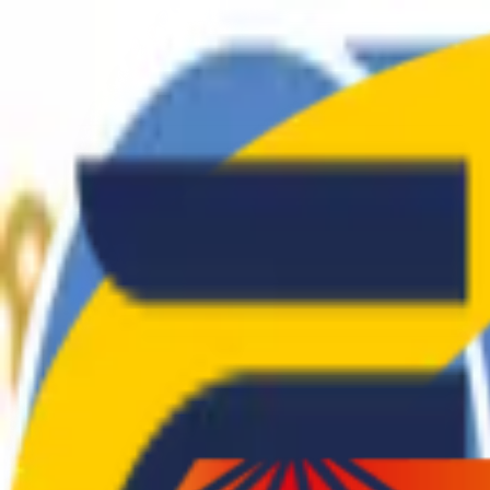
El Club
Atletes
Blog
Tarifes
Roba
Contacte
CA
|
ES
El Club
Atletes
Blog
Tarifes
Roba
Contacte
CA
|
ES
SEDENTARIS
.
CAT
Col·laboradors i Patrocinadors
©
2026
Club d'Atletisme Sedentaris.Cat
—
Tots els drets reservats
Castelldefels, Barcelona
info@sedentaris.cat